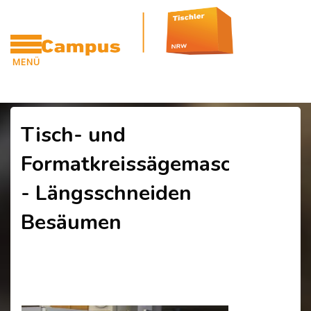
Blöcke
Zum Hauptinhalt
MENÜ
CAMPUS
Blöcke
Tisch- und
Formatkreissägemaschine
- Längsschneiden
Besäumen