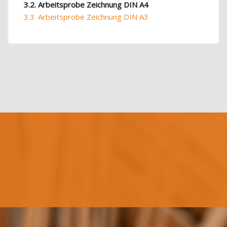
3.2. Arbeitsprobe Zeichnung DIN A4
3.3. Arbeitsprobe Zeichnung DIN A3
Blöcke