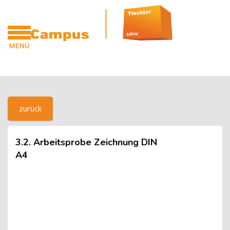
Blöcke
Zum Hauptinhalt
MENÜ
CAMPUS
Blöcke
[Cocoon] Custom HTML überspringen
zurück
3.2. Arbeitsprobe Zeichnung DIN
A4