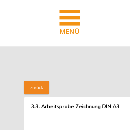
MENÜ
Blöcke
Zum Hauptinhalt
Blöcke
[Cocoon] Custom HTML überspringen
zurück
3.3. Arbeitsprobe Zeichnung DIN A3