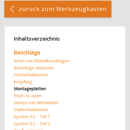
[Cocoon] Custom HTML überspringen
zurück zum Werkzeugkasten
Blöcke
Inhaltsverzeichnis
Inhaltsverzeichnis überspringen
Beschläge
Arten von Möbelbeschlägen
Beschläge einlassen
Holzschubkästen
Kröpfung
Montageplatten
Push-to-open
Sensys mit Weitwinkel
Stahlschubkästen
System 32 - Teil 1
System 32 - Teil 2