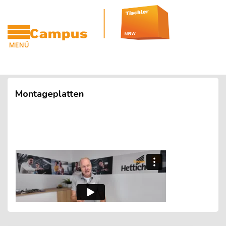
Blöcke
Zum Hauptinhalt
MENÜ
CAMPUS
Blöcke
Montageplatten
Blöcke