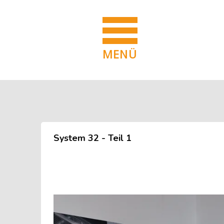
MENÜ
Blöcke
Zum Hauptinhalt
Blöcke
System 32 - Teil 1