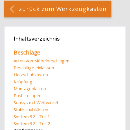
[Cocoon] Custom HTML überspringen
zurück zum Werkzeugkasten
Blöcke
Inhaltsverzeichnis
Inhaltsverzeichnis überspringen
Beschläge
Arten von Möbelbeschlägen
Beschläge einlassen
Holzschubkästen
Kröpfung
Montageplatten
Push-to-open
Sensys mit Weitwinkel
Stahlschubkästen
System 32 - Teil 1
System 32 - Teil 2