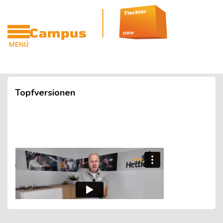
Blöcke
Zum Hauptinhalt
MENÜ
CAMPUS
Blöcke
Topfversionen
Blöcke