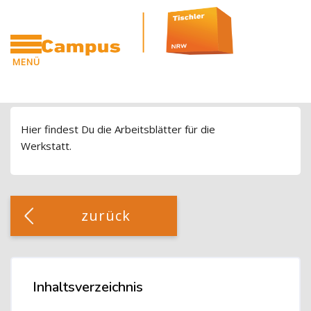
Blöcke
Zum Hauptinhalt
MENÜ
CAMPUS
Blöcke
Hier findest Du die Arbeitsblätter für die
Werkstatt.
Blöcke
[Cocoon] Custom HTML überspringen
zurück
Blöcke
Inhaltsverzeichnis
Inhaltsverzeichnis überspringen