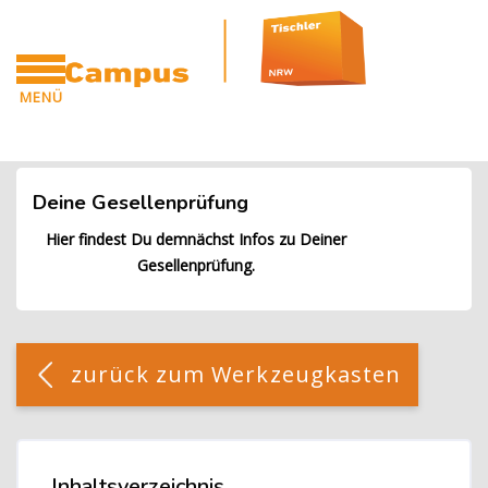
Blöcke
Zum Hauptinhalt
MENÜ
CAMPUS
Blöcke
Deine Gesellenprüfung
Hier findest Du demnächst Infos zu Deiner
Gesellenprüfung.
Blöcke
[Cocoon] Custom HTML überspringen
zurück zum Werkzeugkasten
Blöcke
Inhaltsverzeichnis
Inhaltsverzeichnis überspringen