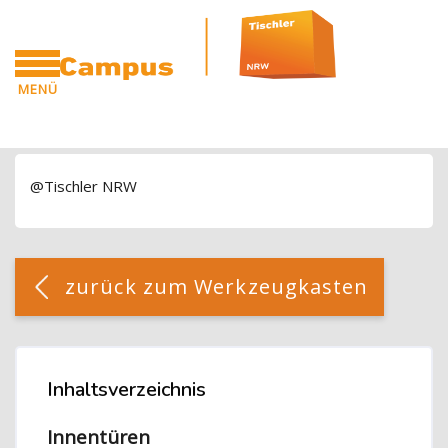
Blöcke
Zum Hauptinhalt
MENÜ
CAMPUS
Blöcke
@Tischler NRW
Blöcke
[Cocoon] Custom HTML überspringen
zurück zum Werkzeugkasten
Blöcke
Inhaltsverzeichnis
Inhaltsverzeichnis überspringen
Innentüren