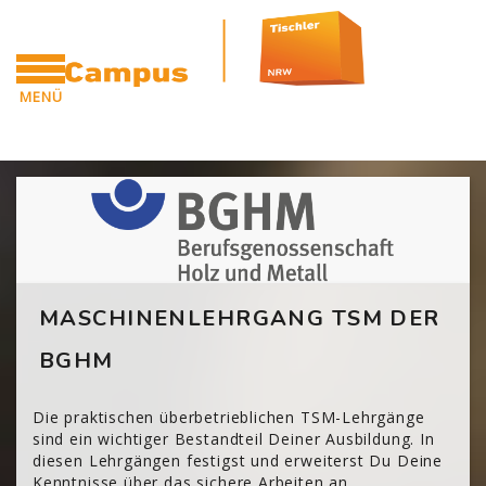
Zum Hauptinhalt
MENÜ
CAMPUS
Blöcke
[Cocoon] Custom HTML überspringen
MASCHINENLEHRGANG TSM DER
BGHM
Die praktischen überbetrieblichen TSM-Lehrgänge
sind ein wichtiger Bestandteil Deiner Ausbildung. In
diesen Lehrgängen festigst und erweiterst Du Deine
Kenntnisse über das sichere Arbeiten an