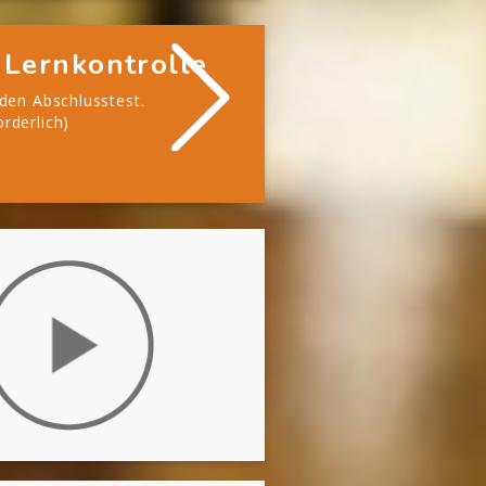
 Lernkontrolle
 den Abschlusstest.
rderlich)