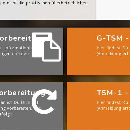
n nicht die praktischen überbetrieblichen
orbereitung
G-TSM -
te Informationen zu
Hier findest Du
ängen und den
(Anmeldung erfo
orbereitung
TSM-1 -
annst Du Dich auf
Hier findest Du
g vorbereiten. Wir
(Anmeldung erfo
rfolg !