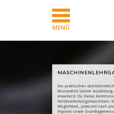
MENÜ
Zum Hauptinhalt
Blöcke
[Cocoon] Custom HTML überspringen
MASCHINENLEHRGA
Die praktischen überbetriebli
Bestandteil Deiner Ausbildung.
erweiterst Du Deine Kenntniss
Holzbearbeitungsmaschinen. Di
Möglichkeit, jederzeit nach u
Impulse sowie Grundlagenwisse