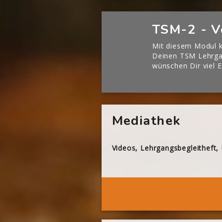
[Cocoon] Boxes überspringen
TSM-2 - V
Mit diesem Modul k
Deinen TSM Lehrgan
wünschen Dir viel E
[Cocoon] About (Text with Image) überspringen
Mediathek
Videos, Lehrgangsbegleitheft,