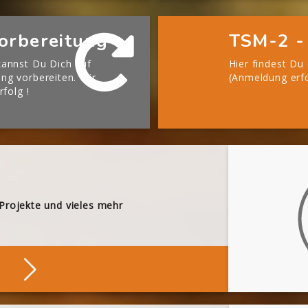
orbereitung
TSM-2 -
annst Du Dich auf
Hier findest Du
g vorbereiten. Wir
(Anmeldung erfo
rfolg !
 Projekte und vieles mehr
Stöbern