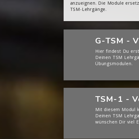
anzueignen. Die Module ersetze
TSM-Lehrgänge.
[Cocoon] Boxes überspringen
G-TSM - V
Hier findest Du ers
Deinen TSM Lehrg
Übungsmodulen.
[Cocoon] Boxes überspringen
TSM-1 - V
Mit diesem Modul k
Deinen TSM Lehrgan
wünschen Dir viel E