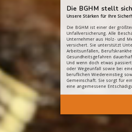
[Cocoon] About (Text 2 Columns) überspringen
Die BGHM stellt sich
Unsere Stärken für Ihre Sicherh
Die BGHM ist einer der größte
Unfallversicherung. Alle Beschä
Unternehmer aus Holz- und Me
versichert. Sie unterstützt Un
Arbeitsunfällen, Berufskrankhe
Gesundheitsgefahren dauerhaf
Und wenn doch etwas passiert
oder Wegeunfall sowie bei ein
beruflichen Wiedereinstieg so
Gemeinschaft. Sie sorgt für ei
eine angemessene Entschädig
Mehr 