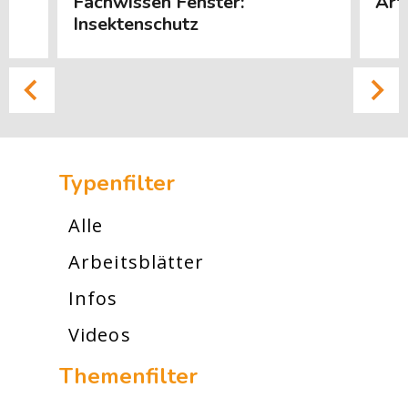
Fachwissen Fenster:
Art
Insektenschutz
[Cocoon] Custom HTML überspringen
Typenfilter
Alle
Arbeitsblätter
Infos
Videos
Themenfilter