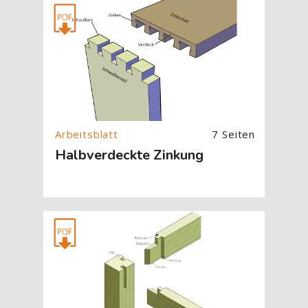
[Cocoon] About (Text with Image) überspringen
7 Seiten
Halbverdeckte Zinkung
[Cocoon] About (Text with Image) überspringen