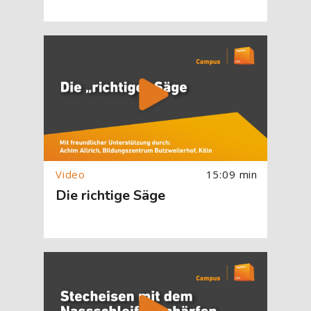
[Cocoon] About (Text with Image) überspringen
15:09 min
Die richtige Säge
[Cocoon] About (Text with Image) überspringen