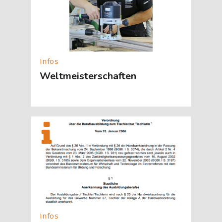
Weltmeisterschaften
[Cocoon] About (Text with Image) überspringen