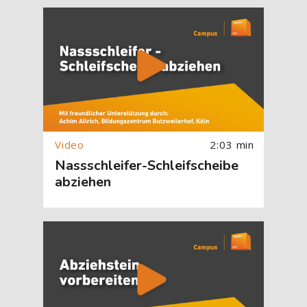
[Cocoon] About (Text with Image) überspringen
2:03 min
Nassschleifer-Schleifscheibe
abziehen
[Cocoon] About (Text with Image) überspringen