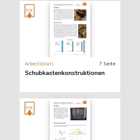
[Cocoon] About (Text with Image) überspringen
7 Seite
Schubkastenkonstruktionen
[Cocoon] About (Text with Image) überspringen