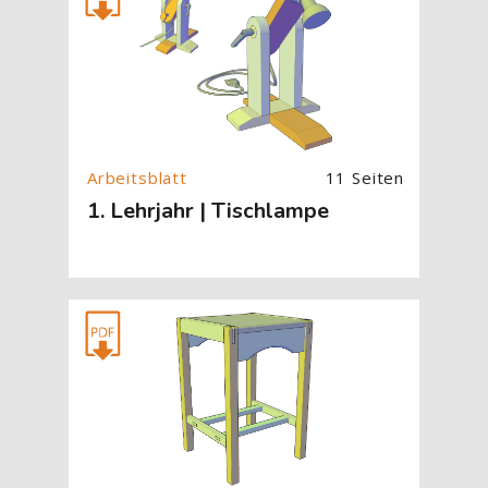
11 Seiten
1. Lehrjahr | Tischlampe
[Cocoon] About (Text with Image) überspringen