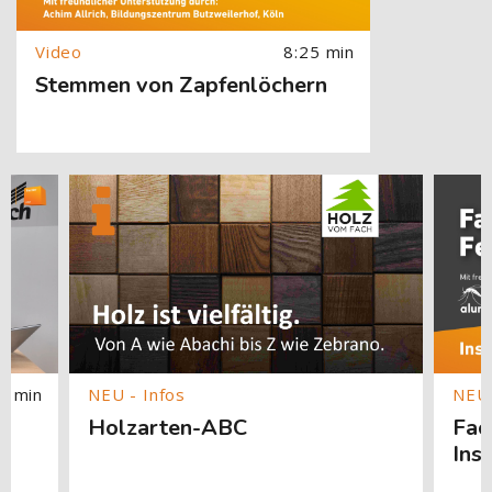
8:25 min
Stemmen von Zapfenlöchern
springen
[Cocoon] Custom HTML überspringen
[Cocoon] About (Text with Image) überspringen
[Cocoon]
1 min
Holzarten-ABC
Fac
Ins