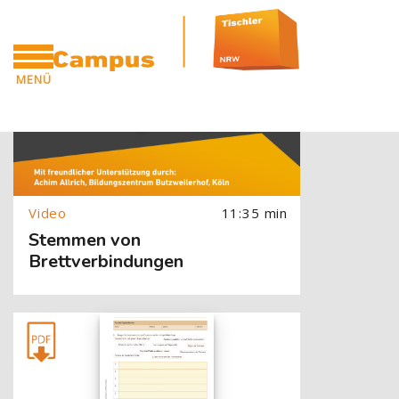
[Cocoon] Slider style 1: Video überspringen
Zum Hauptinhalt
Blöcke
[Cocoon] About (Text with Image) überspringen
MENÜ
CAMPUS
11:35 min
Stemmen von
Brettverbindungen
[Cocoon] About (Text with Image) überspringen