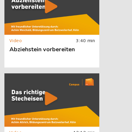
3:40 min
Abziehstein vorbereiten
[Cocoon] About (Text with Image) überspringen