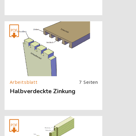
[Cocoon] About (Text with Image) überspringen
7 Seiten
Halbverdeckte Zinkung
[Cocoon] About (Text with Image) überspringen