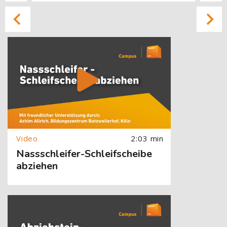
[Cocoon] About (Text with Image) überspringen
2:03 min
Nassschleifer-Schleifscheibe
abziehen
[Cocoon] About (Text with Image) überspringen