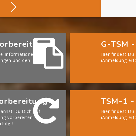
Über Die BGHM
orbereitung
G-TSM -
te Informationen zu
Hier findest Du
ängen und den
(Anmeldung erfo
orbereitung
TSM-1 -
annst Du Dich auf
Hier findest Du
g vorbereiten. Wir
(Anmeldung erfo
rfolg !