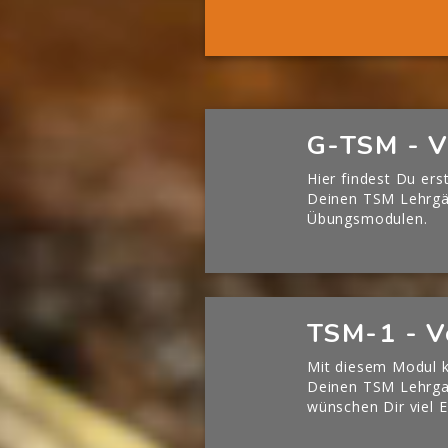
Mehr 
[Cocoon] Boxes überspringen
G-TSM - V
Hier findest Du ers
Deinen TSM Lehrg
Übungsmodulen.
[Cocoon] Boxes überspringen
TSM-1 - V
Mit diesem Modul k
Deinen TSM Lehrgan
wünschen Dir viel E