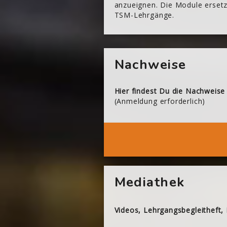
anzueignen. Die Module ersetze
TSM-Lehrgänge.
[Cocoon] About (Text with Image) überspringen
Nachweise
Hier findest Du die Nachweise
(Anmeldung erforderlich)
Dei
[Cocoon] About (Text with Image) überspringen
Mediathek
Videos, Lehrgangsbegleitheft,