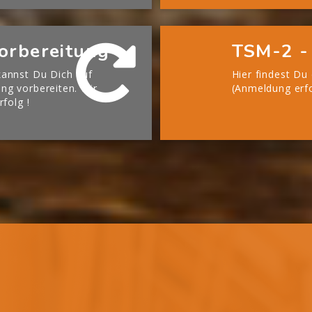
orbereitung
TSM-2 -
annst Du Dich auf
Hier findest Du
g vorbereiten. Wir
(Anmeldung erfo
rfolg !