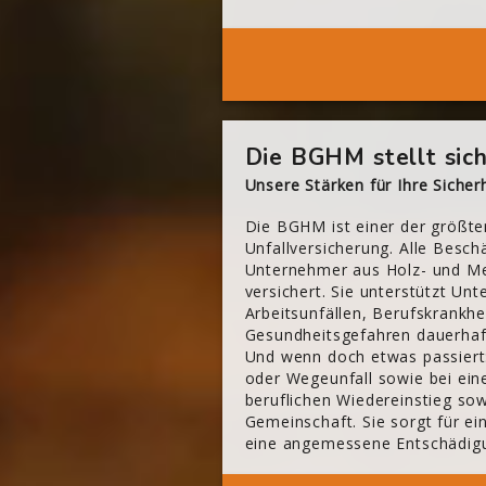
[Cocoon] About (Text 2 Columns) überspringen
Die BGHM stellt sich
Unsere Stärken für Ihre Sicherh
Die BGHM ist einer der größte
Unfallversicherung. Alle Beschä
Unternehmer aus Holz- und Me
versichert. Sie unterstützt Un
Arbeitsunfällen, Berufskrankhe
Gesundheitsgefahren dauerhaf
Und wenn doch etwas passiert
oder Wegeunfall sowie bei ein
beruflichen Wiedereinstieg so
Gemeinschaft. Sie sorgt für ei
eine angemessene Entschädig