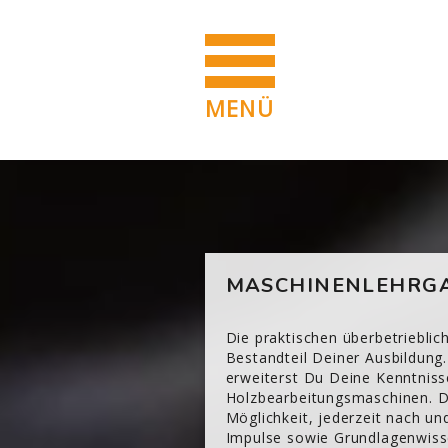
MENÜ
Zum Hauptinhalt
Blöcke
[Cocoon] Custom HTML überspringen
MASCHINENLEHRGA
Die praktischen überbetriebli
Bestandteil Deiner Ausbildung.
erweiterst Du Deine Kenntniss
Holzbearbeitungsmaschinen. Di
Möglichkeit, jederzeit nach u
Impulse sowie Grundlagenwisse