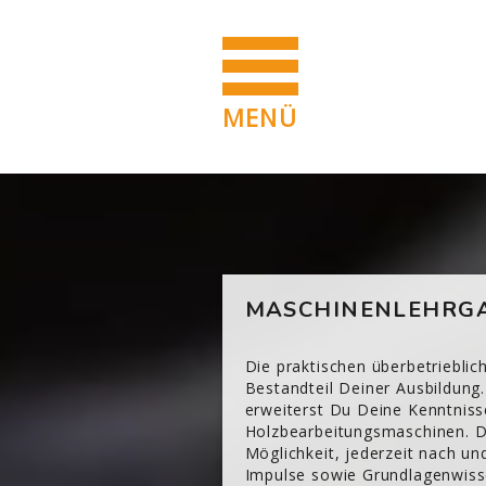
MENÜ
Zum Hauptinhalt
Blöcke
[Cocoon] Custom HTML überspringen
MASCHINENLEHRGA
Die praktischen überbetriebli
Bestandteil Deiner Ausbildung.
erweiterst Du Deine Kenntniss
Holzbearbeitungsmaschinen. Di
Möglichkeit, jederzeit nach u
Impulse sowie Grundlagenwisse