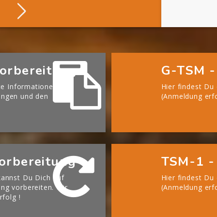
Über Die BGHM
orbereitung
G-TSM -
te Informationen zu
Hier findest Du
ängen und den
(Anmeldung erfo
orbereitung
TSM-1 -
annst Du Dich auf
Hier findest Du
g vorbereiten. Wir
(Anmeldung erfo
rfolg !