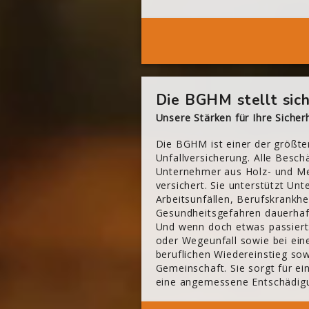
[Cocoon] About (Text 2 Columns) überspringen
Die BGHM stellt sich
Unsere Stärken für Ihre Sicherh
Die BGHM ist einer der größte
Unfallversicherung. Alle Beschä
Unternehmer aus Holz- und Me
versichert. Sie unterstützt Un
Arbeitsunfällen, Berufskrankhe
Gesundheitsgefahren dauerhaf
Und wenn doch etwas passiert
oder Wegeunfall sowie bei ein
beruflichen Wiedereinstieg so
Gemeinschaft. Sie sorgt für ei
eine angemessene Entschädig