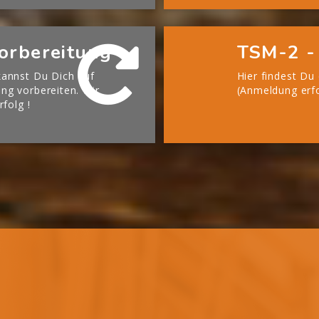
orbereitung
TSM-2 -
annst Du Dich auf
Hier findest Du
g vorbereiten. Wir
(Anmeldung erfo
rfolg !