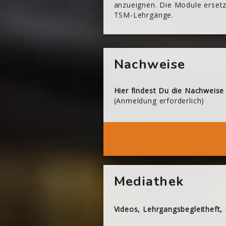
anzueignen. Die Module ersetze
TSM-Lehrgänge.
[Cocoon] About (Text with Image) überspringen
Nachweise
Hier findest Du die Nachweise
(Anmeldung erforderlich)
Dei
[Cocoon] About (Text with Image) überspringen
Mediathek
Videos, Lehrgangsbegleitheft,