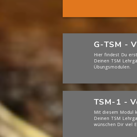
Mehr 
[Cocoon] Boxes überspringen
G-TSM - V
Hier findest Du ers
Deinen TSM Lehrg
Übungsmodulen.
[Cocoon] Boxes überspringen
TSM-1 - V
Mit diesem Modul k
Deinen TSM Lehrgan
wünschen Dir viel E