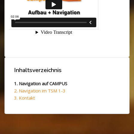
Blöcke
Blöcke
Inhaltsverzeichnis
Inhaltsverzeichnis überspringen
1. Navigation auf CAMPUS
2. Navigation im TSM 1-3
3. Kontakt
Blöcke