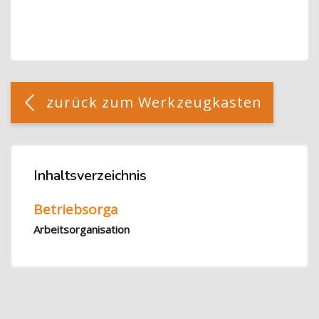
Blöcke
[Cocoon] Custom HTML überspringen
zurück zum Werkzeugkasten
Blöcke
Inhaltsverzeichnis
Inhaltsverzeichnis überspringen
Betriebsorga
Arbeitsorganisation
Blöcke