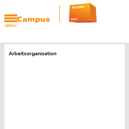
Blöcke
Zum Hauptinhalt
MENÜ
CAMPUS
Blöcke
Arbeitsorganisation