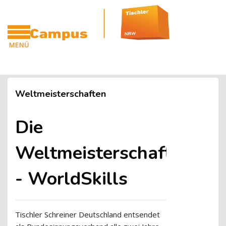
Blöcke
Zum Hauptinhalt
MENÜ
CAMPUS
Blöcke
Weltmeisterschaften
Die
Weltmeisterschaften
- WorldSkills
Tischler Schreiner Deutschland entsendet