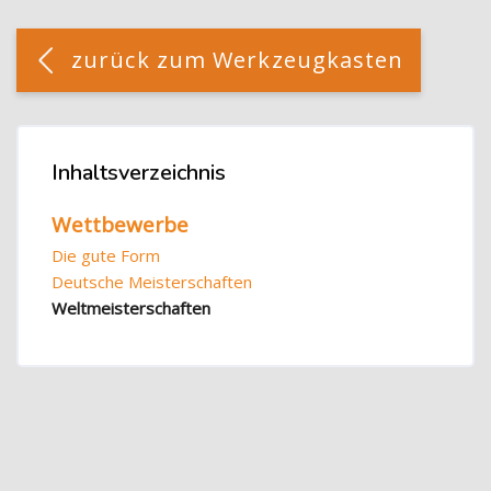
Blöcke
[Cocoon] Custom HTML überspringen
zurück zum Werkzeugkasten
Blöcke
Inhaltsverzeichnis
Inhaltsverzeichnis überspringen
Wettbewerbe
Die gute Form
Deutsche Meisterschaften
Weltmeisterschaften
Blöcke