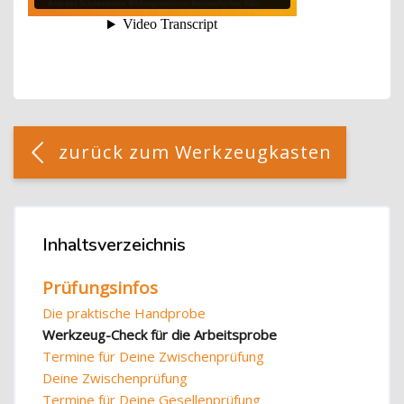
Blöcke
[Cocoon] Custom HTML überspringen
zurück zum Werkzeugkasten
Blöcke
Inhaltsverzeichnis
Inhaltsverzeichnis überspringen
Prüfungsinfos
Die praktische Handprobe
Werkzeug-Check für die Arbeitsprobe
Termine für Deine Zwischenprüfung
Deine Zwischenprüfung
Termine für Deine Gesellenprüfung