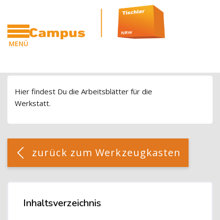
Blöcke
Zum Hauptinhalt
MENÜ
CAMPUS
Blöcke
Hier findest Du die Arbeitsblätter für die
Werkstatt.
Blöcke
[Cocoon] Custom HTML überspringen
zurück zum Werkzeugkasten
Blöcke
Inhaltsverzeichnis
Inhaltsverzeichnis überspringen