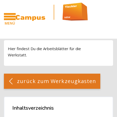
Blöcke
Zum Hauptinhalt
MENÜ
CAMPUS
Blöcke
Hier findest Du die Arbeitsblätter für die
Werkstatt.
Blöcke
[Cocoon] Custom HTML überspringen
zurück zum Werkzeugkasten
Blöcke
Inhaltsverzeichnis
Inhaltsverzeichnis überspringen