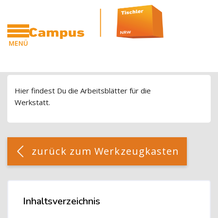
Blöcke
Zum Hauptinhalt
MENÜ
CAMPUS
Blöcke
Hier findest Du die Arbeitsblätter für die
Werkstatt.
Blöcke
[Cocoon] Custom HTML überspringen
zurück zum Werkzeugkasten
Blöcke
Inhaltsverzeichnis
Inhaltsverzeichnis überspringen