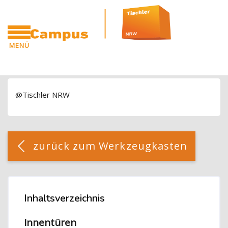
Blöcke
Zum Hauptinhalt
MENÜ
CAMPUS
Blöcke
@Tischler NRW
Blöcke
[Cocoon] Custom HTML überspringen
zurück zum Werkzeugkasten
Blöcke
Inhaltsverzeichnis
Inhaltsverzeichnis überspringen
Innentüren