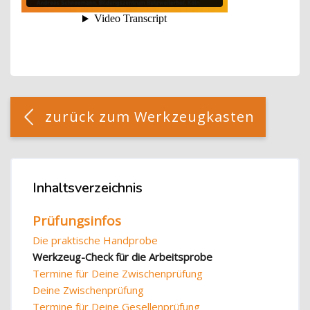
Blöcke
[Cocoon] Custom HTML überspringen
zurück zum Werkzeugkasten
Blöcke
Inhaltsverzeichnis
Inhaltsverzeichnis überspringen
Prüfungsinfos
Die praktische Handprobe
Werkzeug-Check für die Arbeitsprobe
Termine für Deine Zwischenprüfung
Deine Zwischenprüfung
Termine für Deine Gesellenprüfung