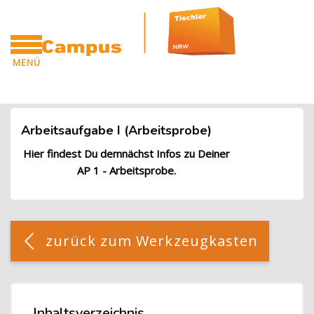
Blöcke
Zum Hauptinhalt
MENÜ
CAMPUS
Blöcke
Arbeitsaufgabe I (Arbeitsprobe)
Hier findest Du demnächst Infos zu Deiner
AP 1 - Arbeitsprobe.
Blöcke
[Cocoon] Custom HTML überspringen
zurück zum Werkzeugkasten
Blöcke
Inhaltsverzeichnis
Inhaltsverzeichnis überspringen